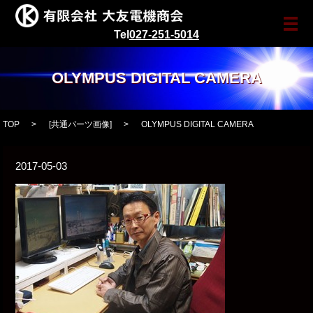
メ
Tel
027-251-5014
OLYMPUS DIGITAL CAMERA
TOP
[
共通パーツ画像
]
OLYMPUS DIGITAL CAMERA
2017-05-03