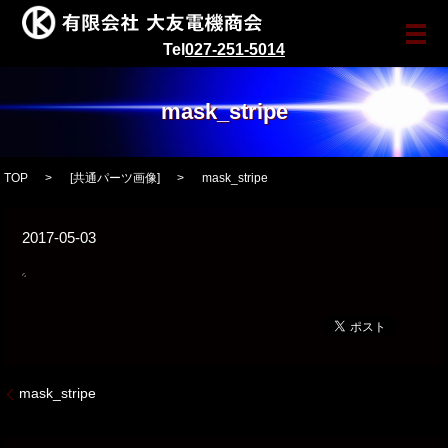
メ
Tel
027-251-5014
mask_stripe
TOP
[
共通パーツ画像
]
mask_stripe
2017-05-03
mask_stripe