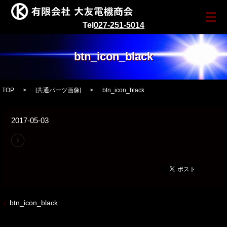
メ
Tel
027-251-5014
btn_icon_black
TOP
[
共通パーツ画像
]
btn_icon_black
2017-05-03
btn_icon_black